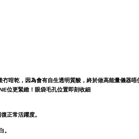
之後冇咁乾，因為會有自生透明質酸，終於做高能量儀器唔
INE位更緊緻！眼袋毛孔位置即刻收細
胞回復正常活躍度。
白。