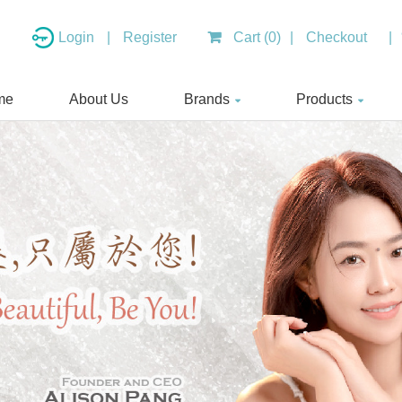
Login
|
Register
Cart (0)
|
Checkout
|
me
About Us
Brands
Products
I-N Re:generative™ (Intelligent Nutrients)
美 容 服 務 療 程 BEAUTY TREAMENT
敏 感 肌 膚 護 理 SENSITIVE SKINCARE