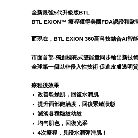
全新最強5代升級版BTL
BTL EXION™ 療程獲得美國FDA認證和
而現在，BTL EXION 360高科技結
市面首部-獨創標靶式雙能量同步輸出新技
全球第一個以非侵入性技術 促進皮膚透明
療程後效果
改善乾燥肌，回復水潤肌
提升面部飽滿度，回復緊緻狀態
減淡各種皺紋幼紋
均勻肌色，回復光采
4次療程，見證水潤彈滑肌！