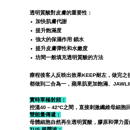
透明質酸對皮膚的重要性：
加快肌膚代謝
提升飽滿度
強大的保濕作用 鎖水
提升皮膚彈性和水嫩度
坊間一般填充透明質酸的方法
療程後客人反映出效果KEEP耐左，做完
都做到二合為一，蘋果肌更加飽滿、JAWL
實時單極射頻：
控溫40 – 42°C之間，直接刺激纖維母細
雙能量傳遞：
母體細胞自然再生透明質酸，膠原和彈力蛋
TUS 超聲波：