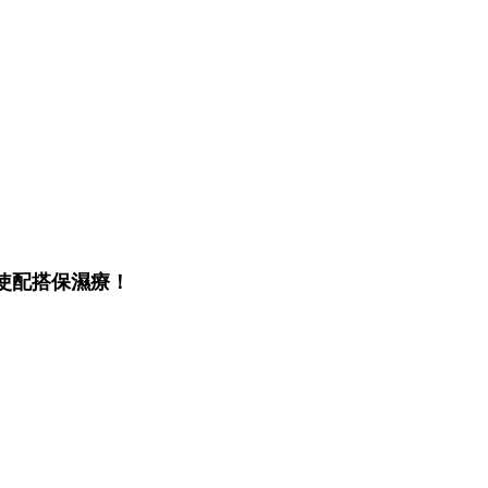
使配搭保濕療！