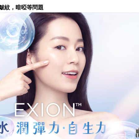
皺紋，暗啞等問題