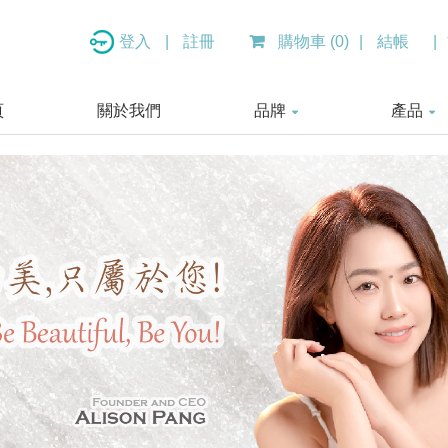
登入
|
註冊
購物車 (0)
|
結帳
|
頁
關於我們
品牌
產品
I-N Re:generative™ (Intelligent Nutrients)
美 容 服 務 療 程 BEA
敏 感 肌 膚 護 理 SENSIT