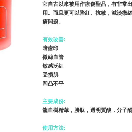
它自古以來被用作療傷聖品，有非常
用。而且更可以降紅、抗敏，減淡微
瘡問題。
有效改善:
暗瘡印
微絲血管
敏感泛紅
受損肌
凹凸不平
主要成份:
龍血樹精華，勝肽，透明質酸，分子
使用方法: