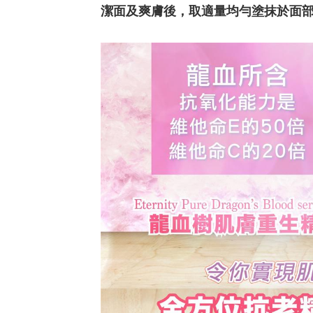
潔面及爽膚後，取適量均勻塗抹於面