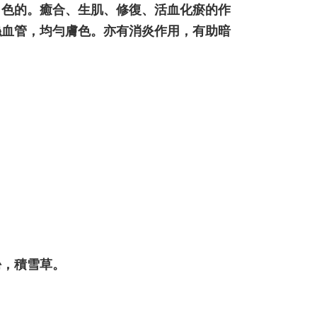
出色的。癒合、生肌、修復、活血化瘀的作
絲血管，均勻膚色。亦有消炎作用，有助暗
酚，積雪草。