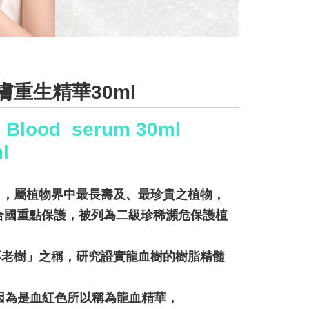
樹肌膚重生精華30ml
's Blood serum 30ml
l
」，屬植物界中最長壽及、最珍貴之植物，
聯合國重點保護，被列為二級珍稀瀕危保護植
不老樹」之稱，研究證實龍血樹的樹脂精髓
因為是血紅色所以稱為龍血精華，