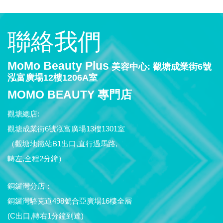
聯絡我們
MoMo Beauty Plus
美容中心: 觀塘成業街6號
泓富廣場12樓1206A室
MOMO BEAUTY 專門店
觀塘總店:
觀塘成業街6號泓富廣場13樓1301室
（觀塘地鐵站B1出口,直行過馬路,
轉左,全程2分鐘）
銅鑼灣分店：
銅鑼灣駱克道498號合亞廣場16樓全層
(C出口,轉右1分鐘到達)