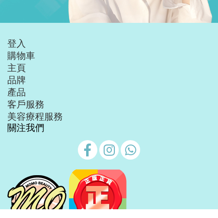
登入
購物車
主頁
品牌
產品
客戶服務
美容療程服務
關注我們