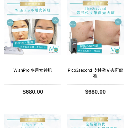
WishPro 冬甩女神肌
Pico3second 皮秒激光去斑療
程
$680.00
$680.00