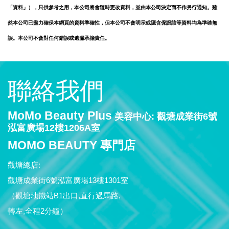
「資料」），只供參考之用，本公司將會隨時更改資料，並由本公司決定而不作另行通知。雖
然本公司已盡力確保本網頁的資料準確性，但本公司不會明示或隱含保證該等資料均為準確無
誤。本公司不會對任何錯誤或遺漏承擔責任。
聯絡我們
MoMo Beauty Plus
美容中心: 觀塘成業街6號
泓富廣場12樓1206A室
MOMO BEAUTY 專門店
觀塘總店:
觀塘成業街6號泓富廣場13樓1301室
（觀塘地鐵站B1出口,直行過馬路,
轉左,全程2分鐘）