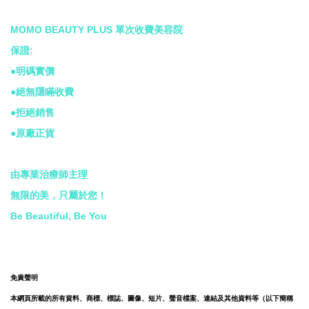
MOMO BEAUTY PLUS 單次收費美容院
保證:
●明碼實價
●絕無隱瞞收費
●拒絕銷售
●原廠正貨
由專業治療師主理
無限的美，只屬於您！
Be Beautiful, Be You
免責聲明
本網頁所載的所有資料、商標、標誌、圖像、短片、聲音檔案、連結及其他資料等（以下簡稱