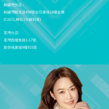
銅鑼灣分店：
銅鑼灣駱克道498號合亞廣場16樓全層
(C出口,轉右1分鐘到達)
荃灣分店:
荃灣西樓角路1-17號,
新領域廣場9樓915室