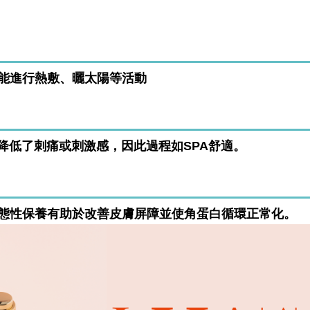
能進行熱敷、曬太陽等活動
，降低了刺痛或刺激感，因此過程如SPA舒適。
態性保養有助於改善皮膚屏障並使角蛋白循環正常化。