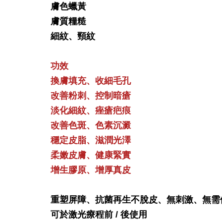
膚色蠟黃
膚質糧糙
細紋、頸紋
功效
換膚填充、收細毛孔
改善粉刺、控制暗瘡
淡化細紋、痤瘡疤痕
改善色斑、色素沉澱
穩定皮脂、滋潤光澤
柔嫩皮膚、健康緊實
增生膠原、增厚真皮
重塑屏障、抗菌再生不脫皮、無刺激、無需
可於激光療程前 / 後使用