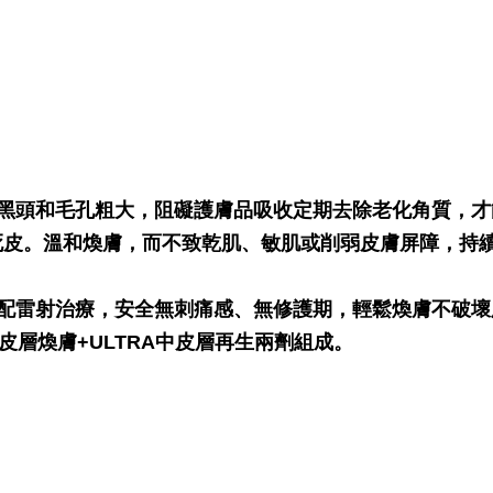
黑頭和毛孔粗大，阻礙護膚品吸收定期去除老化角質，才
老舊死皮。溫和煥膚，而不致乾肌、敏肌或削弱皮膚屏障，持
配雷射治療，安全無刺痛感、無修護期，輕鬆煥膚不破壞
皮層煥膚+ULTRA中皮層再生兩劑組成。