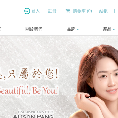
登入
|
註冊
購物車 (0)
|
結帳
|
頁
關於我們
品牌
產品
I-N Re:generative™ (Intelligent Nutrients)
美 容 服 務 療 程 BEA
敏 感 肌 膚 護 理 SENSIT