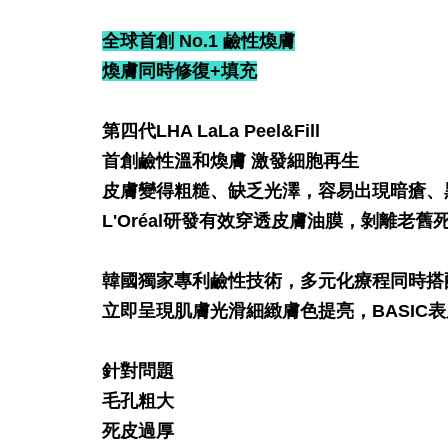
全球首創 No.1 鹼性煥膚
煥膚同時修復+填充
第四代LHA LaLa Peel&Fill
首創鹼性溫和煥膚 激發細胞再生
皮膚變得粗糙、缺乏光澤，容易出現暗瘡、
L'Oréal研發有效穿透皮膚油膜，剝離
韓國獨家專利鹼性技術，多元化療程同時搭
立即呈現肌膚光滑細緻膚色提亮，BASIC表
針對問題
毛孔粗大
死皮過厚